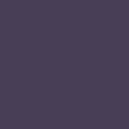
/home/clients/acb4a165be91dac06c1c3c0effd6dfda/m
site/fonds-erispoe.fr/wp-
content/plugins/wordfence/vendor/wordfence/wf-
waf/src/lib/storage/file.php
on line
34