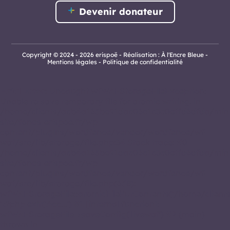
Devenir donateur
Copyright © 2024 - 2026 erispoë - Réalisation :
À l'Encre Bleue
-
Mentions légales
-
Politique de confidentialité
Fatal error
: Uncaught wfWAFStorageFileException:
Unable to save temporary file for atomic writing. in
/home/clients/acb4a165be91dac06c1c3c0effd6dfda/mini
site/fonds-erispoe.fr/wp-
content/plugins/wordfence/vendor/wordfence/wf-
waf/src/lib/storage/file.php:34 Stack trace: #0
/home/clients/acb4a165be91dac06c1c3c0effd6dfda/mini
site/fonds-erispoe.fr/wp-
content/plugins/wordfence/vendor/wordfence/wf-
waf/src/lib/storage/file.php(658):
wfWAFStorageFile::atomicFilePutContents('/home/clients/a
'<?php exit('Acc...') #1 [internal function]:
wfWAFStorageFile->saveConfig('livewaf') #2 {main}
thrown in