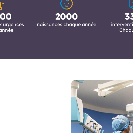
00
2000
3
x urgences
naissances chaque année
interven
année
Chaq