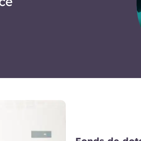
nce
Fonds de dot